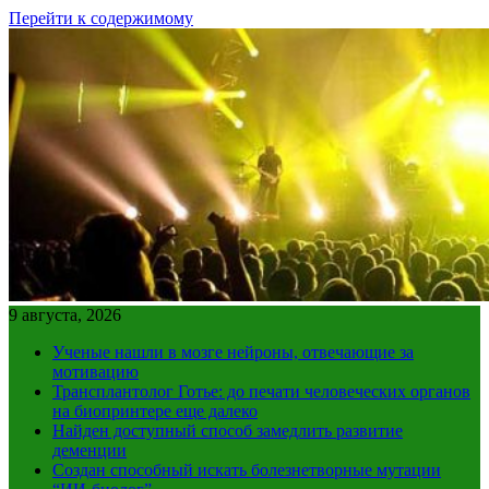
Перейти к содержимому
9 августа, 2026
Ученые нашли в мозге нейроны, отвечающие за
мотивацию
Трансплантолог Готье: до печати человеческих органов
на биопринтере еще далеко
Найден доступный способ замедлить развитие
деменции
Создан способный искать болезнетворные мутации