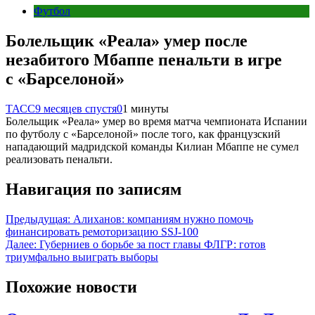
Футбол
Болельщик «Реала» умер после
незабитого Мбаппе пенальти в игре
с «Барселоной»
ТАСС
9 месяцев спустя
0
1 минуты
Болельщик «Реала» умер во время матча чемпионата Испании
по футболу с «Барселоной» после того, как французский
нападающий мадридской команды Килиан Мбаппе не сумел
реализовать пенальти.
Навигация по записям
Предыдущая:
Алиханов: компаниям нужно помочь
финансировать ремоторизацию SSJ-100
Далее:
Губерниев о борьбе за пост главы ФЛГР: готов
триумфально выиграть выборы
Похожие новости