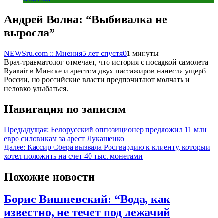
Андрей Волна: “Выбивалка не
выросла”
NEWSru.com :: Мнения
5 лет спустя
0
1 минуты
Врач-травматолог отмечает, что история с посадкой самолета
Ryanair в Минске и арестом двух пассажиров нанесла ущерб
России, но российские власти предпочитают молчать и
неловко улыбаться.
Навигация по записям
Предыдущая:
Белорусский оппозиционер предложил 11 млн
евро силовикам за арест Лукашенко
Далее:
Кассир Сбера вызвала Росгвардию к клиенту, который
хотел положить на счет 40 тыс. монетами
Похожие новости
Борис Вишневский: “Вода, как
известно, не течет под лежачий