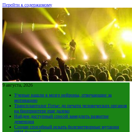
Перейти к содержимому
9 августа, 2026
Ученые нашли в мозге нейроны, отвечающие за
мотивацию
Трансплантолог Готье: до печати человеческих органов
на биопринтере еще далеко
Найден доступный способ замедлить развитие
деменции
Создан способный искать болезнетворные мутации