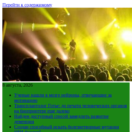
Перейти к содержимому
8 августа, 2026
Ученые нашли в мозге нейроны, отвечающие за
мотивацию
Трансплантолог Готье: до печати человеческих органов
на биопринтере еще далеко
Найден доступный способ замедлить развитие
деменции
Создан способный искать болезнетворные мутации