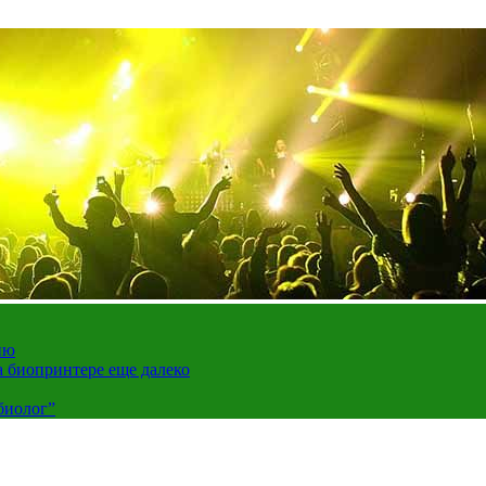
ию
а биопринтере еще далеко
биолог”