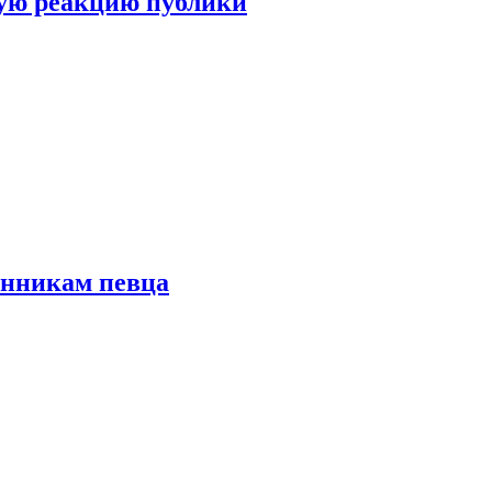
ую реакцию публики
онникам певца