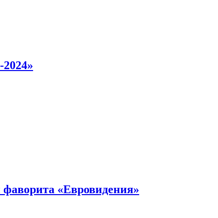
-2024»
 фаворита «Евровидения»