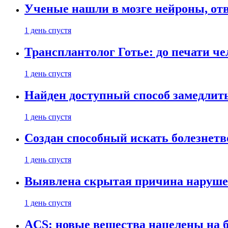
Ученые нашли в мозге нейроны, от
1 день спустя
Трансплантолог Готье: до печати че
1 день спустя
Найден доступный способ замедлит
1 день спустя
Создан способный искать болезнет
1 день спустя
Выявлена скрытая причина наруше
1 день спустя
ACS: новые вещества нацелены на 