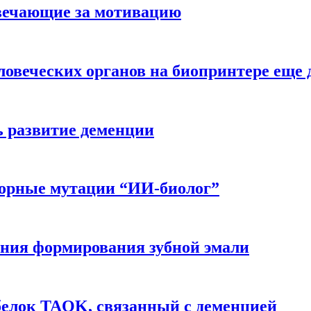
вечающие за мотивацию
ловеческих органов на биопринтере еще 
ь развитие деменции
ворные мутации “ИИ-биолог”
ния формирования зубной эмали
белок TAOK, связанный с деменцией