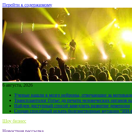
Перейти к содержимому
6 августа, 2026
Ученые нашли в мозге нейроны, отвечающие за мотивац
Трансплантолог Готье: до печати человеческих органов н
Найден доступный способ замедлить развитие деменции
Создан способный искать болезнетворные мутации “ИИ-
Шоу бизнес
Новостная рассылка