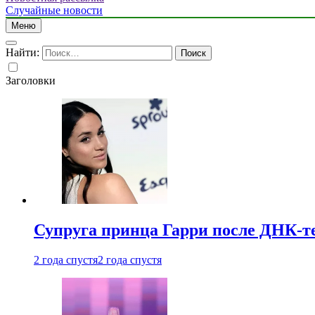
Случайные новости
Меню
Найти:
Заголовки
Супруга принца Гарри после ДНК-те
2 года спустя
2 года спустя