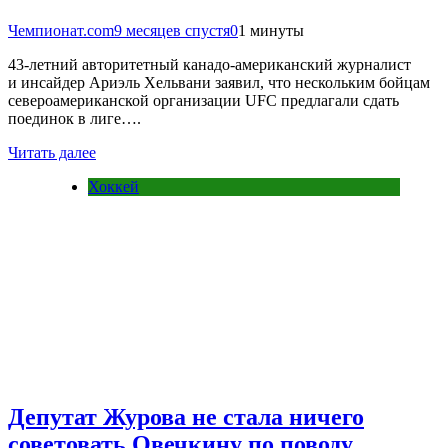
Чемпионат.com
9 месяцев спустя
0
1 минуты
43-летний авторитетный канадо-американский журналист
и инсайдер Ариэль Хельвани заявил, что нескольким бойцам
североамериканской организации UFC предлагали сдать
поединок в лиге….
Читать далее
Хоккей
Депутат Журова не стала ничего
советовать Овечкину по поводу