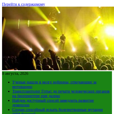
Перейти к содержимому
8 августа, 2026
Ученые нашли в мозге нейроны, отвечающие за
мотивацию
Трансплантолог Готье: до печати человеческих органов
на биопринтере еще далеко
Найден доступный способ замедлить развитие
деменции
Создан способный искать болезнетворные мутации