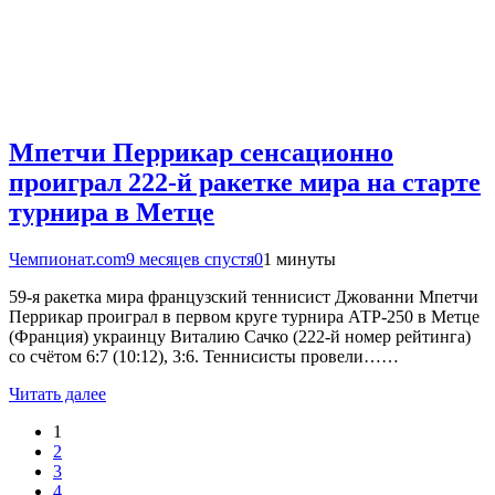
Мпетчи Перрикар сенсационно
проиграл 222-й ракетке мира на старте
турнира в Метце
Чемпионат.com
9 месяцев спустя
0
1 минуты
59-я ракетка мира французский теннисист Джованни Мпетчи
Перрикар проиграл в первом круге турнира АТР-250 в Метце
(Франция) украинцу Виталию Сачко (222-й номер рейтинга)
со счётом 6:7 (10:12), 3:6. Теннисисты провели……
Читать далее
1
2
3
4