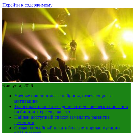
Перейти к содержимому
6 августа, 2026
Ученые нашли в мозге нейроны, отвечающие за
мотивацию
Трансплантолог Готье: до печати человеческих органов
на биопринтере еще далеко
Найден доступный способ замедлить развитие
деменции
Создан способный искать болезнетворные мутации