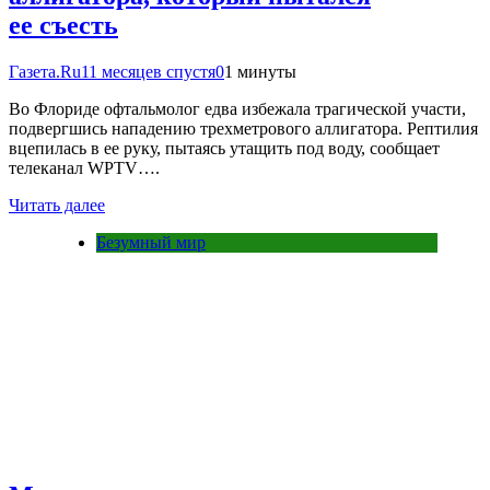
ее съесть
Газета.Ru
11 месяцев спустя
0
1 минуты
Во Флориде офтальмолог едва избежала трагической участи,
подвергшись нападению трехметрового аллигатора. Рептилия
вцепилась в ее руку, пытаясь утащить под воду, сообщает
телеканал WPTV….
Читать далее
Безумный мир