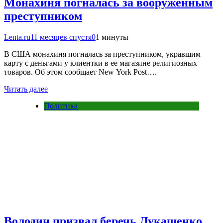
Монахиня погналась за вооруженным
преступником
Lenta.ru
11 месяцев спустя
0
1 минуты
В США монахиня погналась за преступником, укравшим
карту с деньгами у клиентки в ее магазине религиозных
товаров. Об этом сообщает New York Post….
Читать далее
Политика
Володин призвал беречь Лукашенко