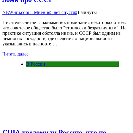
NEWSru.com :: Мнения
5 лет спустя
0
1 минуты
Писатель считает ложными воспоминания некоторых о том,
что советское общество было "этнически безразличным". На
практике ситуация обстояла иначе, и СССР был одним из
немногих государств, где сведения о национальности
указывались в паспорте….
Читать далее
В России
США уведомили Россию, что не