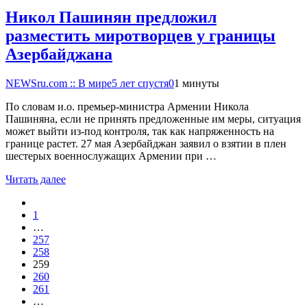
Никол Пашинян предложил
разместить миротворцев у границы
Азербайджана
NEWSru.com :: В мире
5 лет спустя
0
1 минуты
По словам и.о. премьер-министра Армении Никола
Пашиняна, если не принять предложенные им меры, ситуация
может выйти из-под контроля, так как напряженность на
границе растет. 27 мая Азербайджан заявил о взятии в плен
шестерых военнослужащих Армении при …
Читать далее
1
…
257
258
259
260
261
…