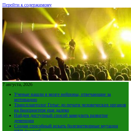
Перейти к содержимому
7 августа, 2026
Ученые нашли в мозге нейроны, отвечающие за
мотивацию
Трансплантолог Готье: до печати человеческих органов
на биопринтере еще далеко
Найден доступный способ замедлить развитие
деменции
Создан способный искать болезнетворные мутации